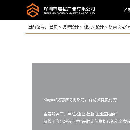
首
当前位置：
首页
>
品牌设计
>
标志VI设计
>
济南埃克尔
Slogan:视觉敏锐洞察力，行动敏捷执行力！
主要服务于：单位/企业/社群/工业园/店铺
擅长于文化建设全案*品牌定位策划和视觉全案